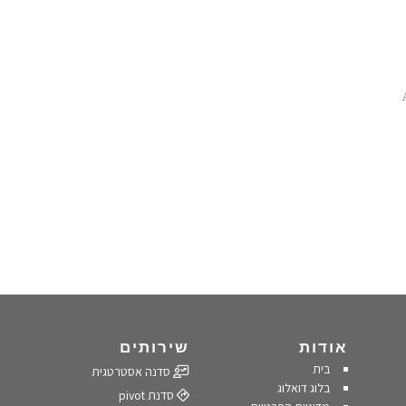
עידן ה-AI
אודות
שירותים
בית
סדנה אסטרטגית
בלוג דואלוג
סדנת pivot