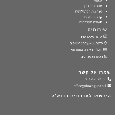
VUCA
מסגרת קינפין
מנהיגות הסתגלותית
קבלת החלטות
חשיבה מערכתית
שירותים
סדנה אסטרטגית
סדנת pivot לסטרטאפים
תהליך חשיבה אסטרטגי
הכשרות מנהלים
שמרו על קשר
התקשרו אלינו
054-4702895
שלחו מייל
office@doalogue.co.il
הירשמו לעדכונים בדוא"ל