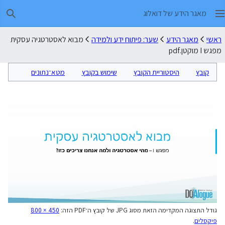
מאגר הידע של דואלוג
חיפו
ראשי
מאגר הידע
שער: פיתוח ידע ולמידה
מבוא לאסטרטגיה עסקית
מפגש I מוקטן.pdf
קובץ
היסטוריית הקובץ
שימוש בקובץ
מטא־נתונים
גודל התצוגה המקדימה הזאת מסוג JPG של קובץ ה־PDF הזה:
800 × 450
פיקסלים
.