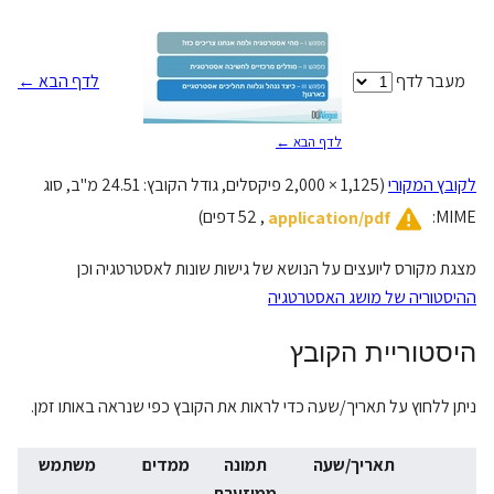
מעבר לדף
לדף הבא ←
לדף הבא ←
לקובץ המקורי
(
2,000 × 1,125
פיקסלים, גודל הקובץ: 24.51 מ"ב, סוג
MIME‏:
‏, 52 דפים)
application/pdf
מצגת מקורס ליועצים על הנושא של גישות שונות לאסטרטגיה וכן
ההיסטוריה של מושג האסטרטגיה
היסטוריית הקובץ
ניתן ללחוץ על תאריך/שעה כדי לראות את הקובץ כפי שנראה באותו זמן.
תאריך/שעה
תמונה
ממדים
משתמש
ממוזערת