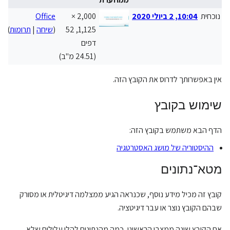
נוכחית
10:04, 2 ביולי 2020
2,000 ×
Office
th
1,125, 52
(
שיחה
|
תרומות
)
d
דפים
(24.51 מ"ב)
אין באפשרותך לדרוס את הקובץ הזה.
שימוש בקובץ
הדף הבא משתמש בקובץ הזה:
ההיסטוריה של מושג האסטרטגיה
מטא־נתונים
קובץ זה מכיל מידע נוסף, שכנראה הגיע ממצלמה דיגיטלית או מסורק
שבהם הקובץ נוצר או עבר דיגיטציה.
אם הקובץ שונה ממצבו הראשוני, כמה מהנתונים להלן עלולים שלא