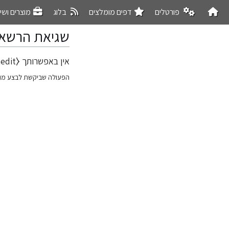
פורטלים
דפים מומלצים
בלוג
מוצרים ושי
שגיאת הרשא
אין באפשרותך ⧼action-formedit⧽, מהסיבה הבאה:
קפיצה
קפיצה
לניווט
לחיפוש
הפעולה שביקשת לבצע מו