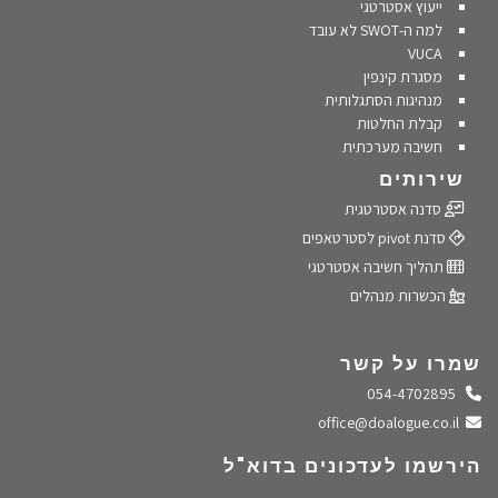
ייעוץ אסטרטגי
למה ה-SWOT לא עובד
VUCA
מסגרת קינפין
מנהיגות הסתגלותית
קבלת החלטות
חשיבה מערכתית
שירותים
סדנה אסטרטגית
סדנת pivot לסטרטאפים
תהליך חשיבה אסטרטגי
הכשרות מנהלים
שמרו על קשר
התקשרו אלינו
054-4702895
שלחו מייל
office@doalogue.co.il
הירשמו לעדכונים בדוא"ל