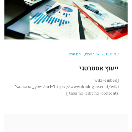
9 ביוני 2015
אין תגובות
יותם הכהן
ייעוץ אסטרטגי
[wiki-embed
url='https://www.doalogue.co.il/wiki/ייעוץ_אסטרטגי'
tabs no-edit no-contents ]