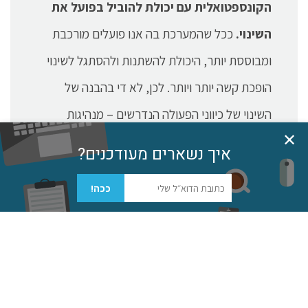
הקונספטואלית עם יכולת להוביל בפועל את
השינוי.
ככל שהמערכת בה אנו פועלים מורכבת
ומבוססת יותר, היכולת להשתנות ולהסתגל לשינוי
הופכת קשה יותר ויותר. לכן, לא די בהבנה של
השינוי של כיווני הפעולה הנדרשים – מנהיגות
✕
המובילה את השינוי היא היבט הכרחי ביכולת לשנות
איך נשארים מעודכנים?
מסלול ולפעול באופן
אפקטיבי
. זהו שינוי שתמיד
גל
ככה!
ימצא בעימות מול מה שכבר קיים, ולכן יש לנהל
אותו באופן עמוק ומחושב. לרוב, מדובר בשינוי
שחורג מגבולות הסמכות של המנהל ("לא קשור רק
לצוות / מחלקה שלי") ולכן הידע הנרכש של
המנהל, בניסיון ובהכשרות, פחות מסייע במצבים