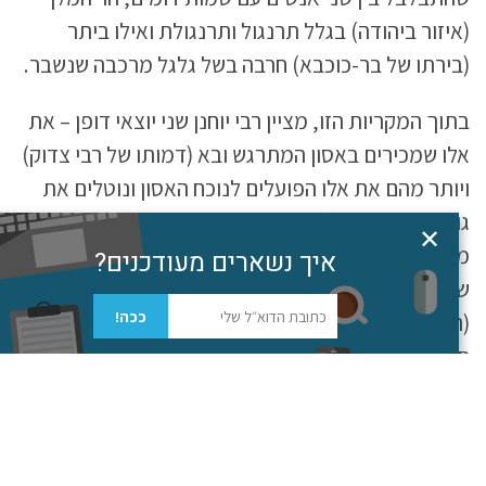
(איזור ביהודה) בגלל תרנגול ותרנגולת ואילו ביתר
(בירתו של בר-כוכבא) חרבה בשל גלגל מרכבה שנשבר.
בתוך המקריות הזו, מציין רבי יוחנן שני יוצאי דופן – את
אלו שמכירים באסון המתרגש ובא (דמותו של רבי צדוק)
ויותר מהם את אלו הפועלים לנוכח האסון ונוטלים את
גורלם וגורל עמם (דמותו של רבן יוחנן בן זכאי, היוצא
✕
מירושלים ומקים את הישיבה ביבנה). בתוך
הכאוס
, אלו
איך נשארים מעודכנים?
שמבינים את גודל השעה, ומסוגלים לצאת מכל הסדרים
גלילה
ככה!
(המסומלים בסיפור על ידי חומות ירושלים שהן גם
חומות תפיסתיות) יהיו אלו שיאפשרו למערכת להסתגל
לנוכח המצב החדש, ולהשיב את הרלוונטיות שאבדה לה.
להלן מצגת הצוללת לעומק הטקסט, לאור עקרונות
מגישתו של צבי לניר על
ההפתעה הבסיסית
ומחלצת