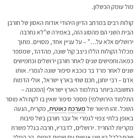
מול עומק הכשלון.
קולות רבים במרחב הדיון היהודי אודות האסון של חורבן
הבית השני הם מהסוג הזה, באמירה ש"לא נחרבה
ירושלים אלא על…" – על עניין אחד, מסויים. מתוך
מכלול הקולות הללו ניצב קול שונה, מהדהד, שמספר
כמאה וחמישים שנים לאחר חורבן ירושלים וכחמישים
שנים לאחר מרד בר כוכבא סיפור שונה לגמרי. אותו
אדם – רבי יוחנן, חכם שחי בארץ ישראל, אולי הדמות
החשובה ביותר בתלמוד הארץ ישראלי (המכונה –
התלמוד הירושלמי) מספר סיפור שאין בו לקח ולא מוסר
השכל. זהו תיאור של
מערכת
כאוטית
, מקרית, הנעה
באופן בלתי צפוי לגמרי אל עבר חורבן בשל סיבות
מקריות להחריד. ירושלים, לדבריו, חרבה בגלל משרת
שהתבלבל בין שני אנשים עם שמות דומים, הר המלך