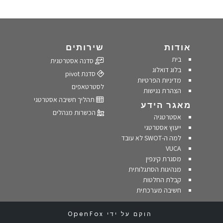
אודות
שירותים
בית
סדנה אסטרטגית
בלוג דואלוג
סדנת pivot
מדיניות הפרטיות
לסטרטאפים
הצהרת נגישות
תהליך חשיבה אסטרטגי
מאגר הידע
הכשרות מנהלים
אסטרטגיה
ייעוץ אסטרטגי
למה ה-SWOT לא עובד
VUCA
מסגרת קינפין
מנהיגות הסתגלותית
קבלת החלטות
חשיבה מערכתית
הוקם על ידי
OpenFox