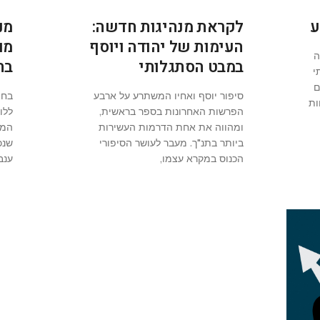
ע
לקראת מנהיגות חדשה:
מנ
העימות של יהודה ויוסף
מו
ה
במבט הסתגלותי
בח
י
ם
סיפור יוסף ואחיו המשתרע על ארבע
בחו
ות
הפרשות האחרונות בספר בראשית,
ללו
ומהווה את אחת הדרמות העשירות
המא
ביותר בתנ"ך. מעבר לעושר הסיפורי
שנכ
הכנוס במקרא עצמו,
ענב