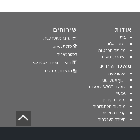
אודות
שירותים
בית
סדנה אסטרטגית
בלוג דואלוג
סדנת pivot
מדיניות הפרטיות
לסטרטאפים
הצהרת נגישות
תהליך חשיבה אסטרטגי
מאגר הידע
הכשרות מנהלים
אסטרטגיה
ייעוץ אסטרטגי
למה ה-SWOT לא עובד
VUCA
מסגרת קינפין
מנהיגות הסתגלותית
קבלת החלטות
גליל
חשיבה מערכתית