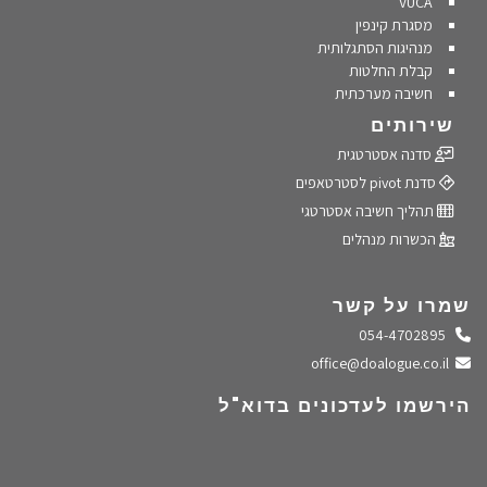
VUCA
מסגרת קינפין
מנהיגות הסתגלותית
קבלת החלטות
חשיבה מערכתית
שירותים
סדנה אסטרטגית
סדנת pivot לסטרטאפים
תהליך חשיבה אסטרטגי
הכשרות מנהלים
שמרו על קשר
התקשרו אלינו
054-4702895
שלחו מייל
office@doalogue.co.il
הירשמו לעדכונים בדוא"ל