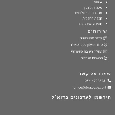
VUCA
מסגרת קינפין
מנהיגות הסתגלותית
קבלת החלטות
חשיבה מערכתית
שירותים
סדנה אסטרטגית
סדנת pivot לסטרטאפים
תהליך חשיבה אסטרטגי
הכשרות מנהלים
שמרו על קשר
התקשרו אלינו
054-4702895
שלחו מייל
office@doalogue.co.il
הירשמו לעדכונים בדוא"ל