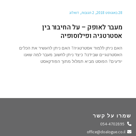
28 באוגוסט 2018
2 תגובות
דואלוג
מעבר לאופק – על החיבור בין
אסטרטגיה ופילוסופיה
האם ניתן ללמוד אסטרטגיה? האם ניתן להעשיר את הכלים
האסטרטגיים שבידנו? כיצד ניתן לחשוב מעבר למה שאנו
יודעים? הפוסט מביא תמלול מתוך הפודקאסט
שמרו על קשר
התקשרו אלינו
054-4702895
שלחו מייל
office@doalogue.co.il