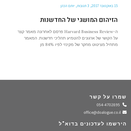
15 באוקטובר 2017
3 תגובות
יותם הכהן
הזיהום המושגי של החדשנות
ה-Harvard Business Review פרסם לאחרונה מאמר קצר
על הקושי של ארגונים להטמיע תהליכי חדשנות. המאמר
מתחיל מציטוט מחקר של מקינזי לפיו 84% מן
שמרו על קשר
התקשרו אלינו
054-4702895
שלחו מייל
office@doalogue.co.il
הירשמו לעדכונים בדוא"ל