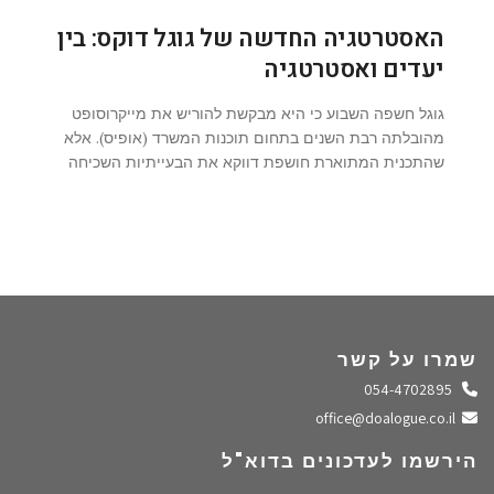
האסטרטגיה החדשה של גוגל דוקס: בין
יעדים ואסטרטגיה
גוגל חשפה השבוע כי היא מבקשת להוריש את מייקרוסופט
מהובלתה רבת השנים בתחום תוכנות המשרד (אופיס). אלא
שהתכנית המתוארת חושפת דווקא את הבעייתיות השכיחה
שמרו על קשר
התקשרו אלינו
054-4702895
שלחו מייל
office@doalogue.co.il
הירשמו לעדכונים בדוא"ל