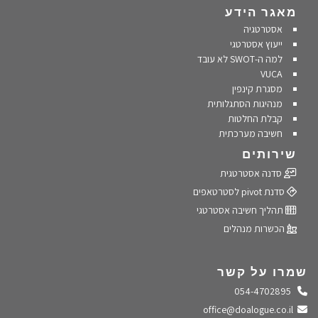
מאגר הידע
אסטרטגיה
ייעוץ אסטרטגי
למה ה-SWOT לא עובד
VUCA
מסגרת קינפין
מנהיגות הסתגלותית
קבלת החלטות
חשיבה מערכתית
שירותים
סדנה אסטרטגית
סדנת pivot לסטרטאפים
תהליך חשיבה אסטרטגי
הכשרות מנהלים
שמרו על קשר
התקשרו אלינו
054-4702895
שלחו מייל
office@doalogue.co.il