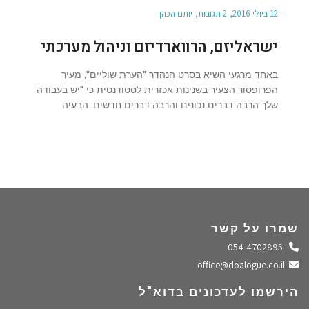
12 ביולי 2016
2 תגובות
יותם הכהן
ישראליזם, הרווארדיזם וניהול מערכתי
באחד מרגעי השיא בסרט הנהדר "הערת שוליים", מעיר
הפרופסור הצעיר בשנינות אכזרית לסטודנטית כי "יש בעבודה
שלך הרבה דברים נכונים והרבה דברים חדשים. הבעיה
שמרו על קשר
התקשרו אלינו
054-4702895
שלחו מייל
office@doalogue.co.il
הירשמו לעדכונים בדוא"ל