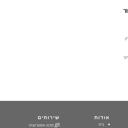
ר
ן
וך
אודות
שירותים
בית
סדנה אסטרטגית