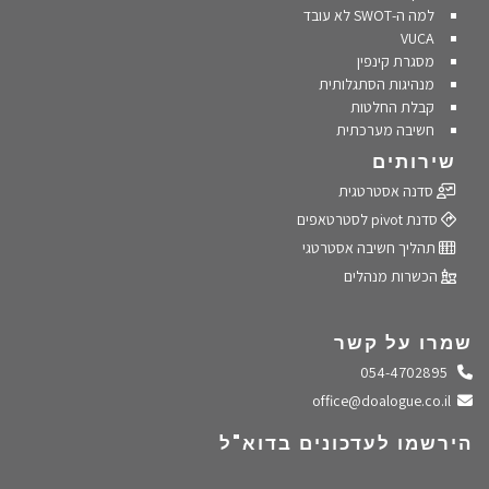
למה ה-SWOT לא עובד
VUCA
מסגרת קינפין
מנהיגות הסתגלותית
קבלת החלטות
חשיבה מערכתית
שירותים
סדנה אסטרטגית
סדנת pivot לסטרטאפים
תהליך חשיבה אסטרטגי
הכשרות מנהלים
שמרו על קשר
התקשרו אלינו
054-4702895
שלחו מייל
office@doalogue.co.il
הירשמו לעדכונים בדוא"ל