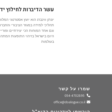
עשר הדיברות לחילוץ יד
יונתן ווינברג הוא יועץ אסטרטגי המלוו
תהליכי למידה במגזר הציבורי והחברת
וגם אחד המוחות הכי יצירתיים ופוריי
היום בישראל בזיהוי התופעות המתהו
בעולמות
שמרו על קשר
התקשרו אלינו
054-4702895
שלחו מייל
office@doalogue.co.il
הירשמו לעדכונים בדוא"ל