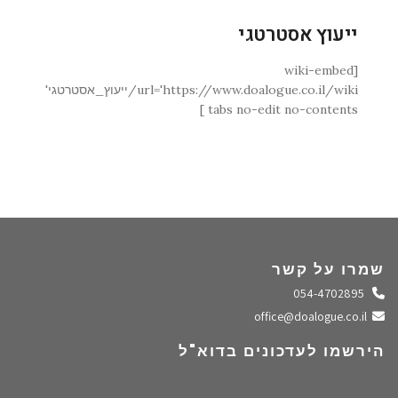
ייעוץ אסטרטגי
[wiki-embed
url='https://www.doalogue.co.il/wiki/ייעוץ_אסטרטגי'
tabs no-edit no-contents ]
שמרו על קשר
התקשרו אלינו
054-4702895
שלחו מייל
office@doalogue.co.il
הירשמו לעדכונים בדוא"ל