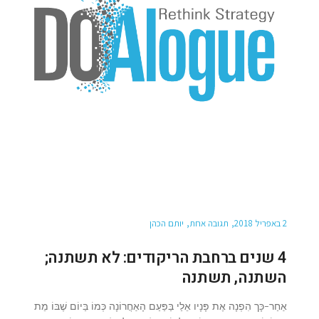
2 באפריל 2018
תגובה אחת
יותם הכהן
4 שנים ברחבת הריקודים: לא תשתנה;
השתנה, תשתנה
אַחַר-כָּך הִפְנָה אֶת פָּנָיו אֵלַי בַּפַּעַם הָאַחֲרוֹנָה כְּמוֹ בַּיוֹם שֶׁבּוֹ מֵת