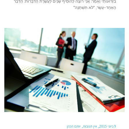
בִּזְרוֹעוֹתַי וְאָמַר: אֲנִי רוֹצֶה לְהוֹסִיף שְׁנַיִם לַעֲשֶׂרֶת הַדִּבְּרוֹת: הַדִּבֵּר
הָאַחַד-עָשָׂר, "לא תִּשְׁתַּנֶּה"
9 ביוני 2015
אין תגובות
יותם הכהן