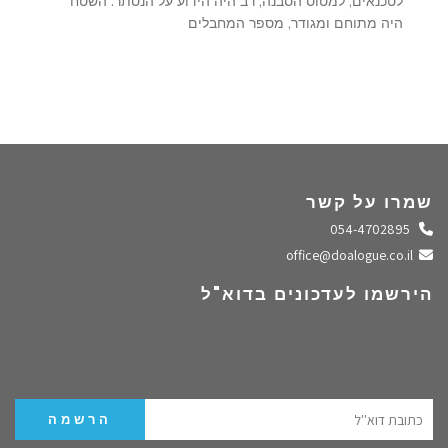
לטכנאים, למטוס הסבנה, רב היה הידוע על הנסתר. השטח
היה מתוחם ומגודר, מספר המחבלים
שמרו על קשר
התקשרו אלינו
054-4702895
שלחו מייל
office@doalogue.co.il
הירשמו לעדכונים בדוא"ל