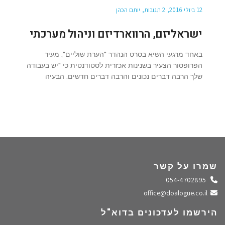
12 ביולי 2016
2 תגובות
יותם הכהן
ישראליזם, הרווארדיזם וניהול מערכתי
באחד מרגעי השיא בסרט הנהדר "הערת שוליים", מעיר
הפרופסור הצעיר בשנינות אכזרית לסטודנטית כי "יש בעבודה
שלך הרבה דברים נכונים והרבה דברים חדשים. הבעיה
שמרו על קשר
התקשרו אלינו
054-4702895
שלחו מייל
office@doalogue.co.il
הירשמו לעדכונים בדוא"ל