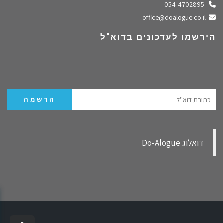
התקשרו אלינו
054-4702895
שלחו מייל
office@doalogue.co.il
הירשמו לעדכונים בדוא"ל
‏דואלוג Do-Alogue‏
✕
איך נשארים מעודכנים?