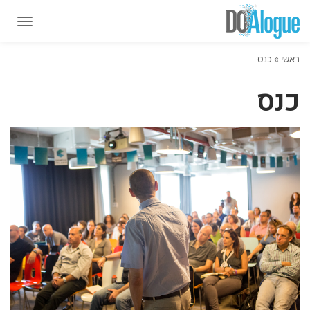
תפרי
תפרי
ראשי
»
כנס
כנס