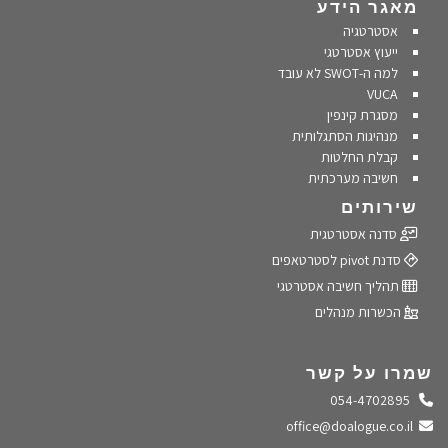
מאגר הידע
אסטרטגיה
ייעוץ אסטרטגי
למה ה-SWOT לא עובד
VUCA
מסגרת קינפין
מנהיגות הסתגלותית
קבלת החלטות
חשיבה מערכתית
שירותים
סדנה אסטרטגית
סדנת pivot לסטרטאפים
תהליך חשיבה אסטרטגי
הכשרות מנהלים
שמרו על קשר
התקשרו אלינו
054-4702895
שלחו מייל
office@doalogue.co.il