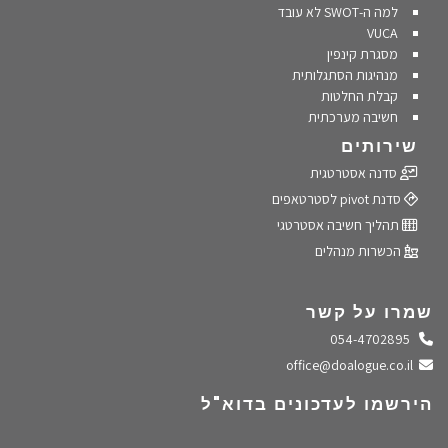
למה ה-SWOT לא עובד
VUCA
מסגרת קינפין
מנהיגות הסתגלותית
קבלת החלטות
חשיבה מערכתית
שירותים
סדנה אסטרטגית
סדנת pivot לסטרטאפים
תהליך חשיבה אסטרטגי
הכשרות מנהלים
שמרו על קשר
התקשרו אלינו
054-4702895
שלחו מייל
office@doalogue.co.il
הירשמו לעדכונים בדוא"ל