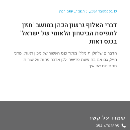
19 בספטמבר 2014
5 תגובות
יותם הכהן
דברי האלוף גרשון הכהן במושב "חזון
לתפיסת הביטחון הלאומי של ישראל"
בכנס ראות
הדברים שלהלן תומללו מתוך כנס העשור של מכון ראות. עודני
חייל, גם אם בחופשת פרישה, לכן אדבר פחות על שורות
תחתונות של איך
שמרו על קשר
התקשרו אלינו
054-4702895