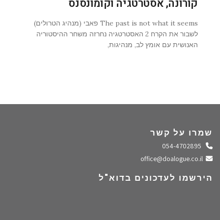
קורונה, אסטרטגיה וקומונסנס
The past is not what it seems פאבי (מנהיג הטרולים)
לשבור את הקרח 2 האסטרטגיה נחרזה משחר ההיסטוריה
האנושית עם אומץ לב, מנהיגות,
שמרו על קשר
התקשרו אלינו
054-4702895
שלחו מייל
office@doalogue.co.il
הירשמו לעדכונים בדוא"ל