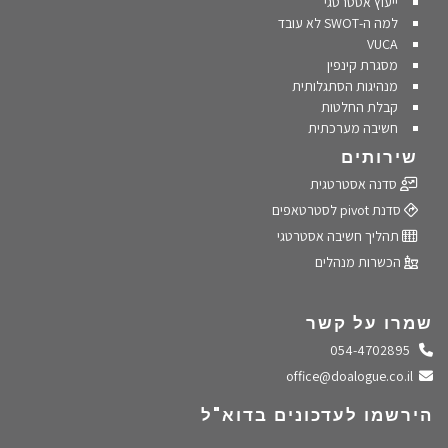
ייעוץ אסטרטגי
למה ה-SWOT לא עובד
VUCA
מסגרת קינפין
מנהיגות הסתגלותית
קבלת החלטות
חשיבה מערכתית
שירותים
סדנה אסטרטגית
סדנת pivot לסטרטאפים
תהליך חשיבה אסטרטגי
הכשרות מנהלים
שמרו על קשר
התקשרו אלינו
054-4702895
שלחו מייל
office@doalogue.co.il
הירשמו לעדכונים בדוא"ל