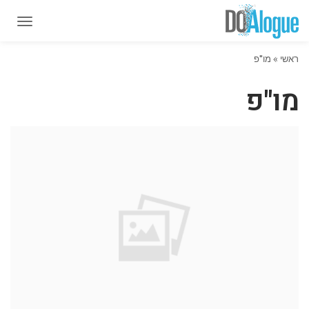
תפרי
תפרי
ראשי
»
מו"פ
מו"פ