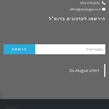
התקשרו אלינו
054-4702895
שלחו מייל
office@doalogue.co.il
הירשמו לעדכונים בדוא"ל
‏דואלוג Do-Alogue‏