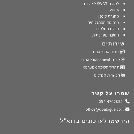
למה ה-SWOT לא עובד
VUCA
מסגרת קינפין
מנהיגות הסתגלותית
קבלת החלטות
חשיבה מערכתית
שירותים
סדנה אסטרטגית
סדנת pivot לסטרטאפים
תהליך חשיבה אסטרטגי
הכשרות מנהלים
שמרו על קשר
התקשרו אלינו
054-4702895
שלחו מייל
office@doalogue.co.il
הירשמו לעדכונים בדוא"ל