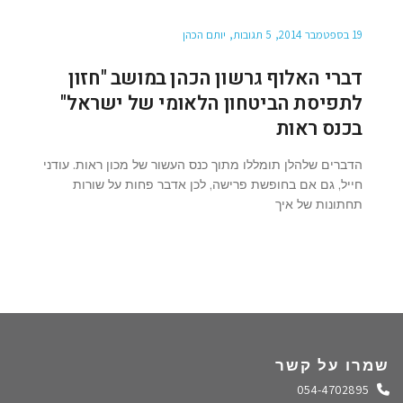
19 בספטמבר 2014
5 תגובות
יותם הכהן
דברי האלוף גרשון הכהן במושב "חזון
לתפיסת הביטחון הלאומי של ישראל"
בכנס ראות
הדברים שלהלן תומללו מתוך כנס העשור של מכון ראות. עודני
חייל, גם אם בחופשת פרישה, לכן אדבר פחות על שורות
תחתונות של איך
שמרו על קשר
התקשרו אלינו
054-4702895