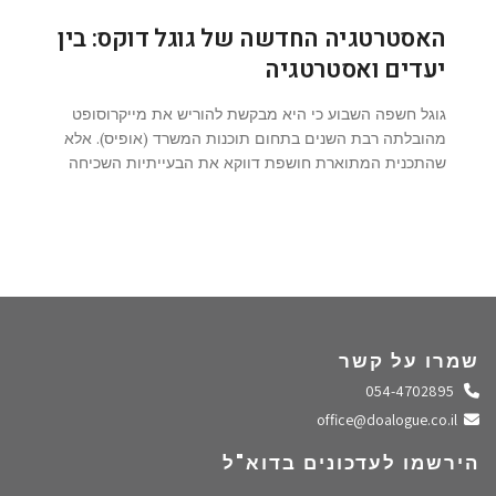
האסטרטגיה החדשה של גוגל דוקס: בין
יעדים ואסטרטגיה
גוגל חשפה השבוע כי היא מבקשת להוריש את מייקרוסופט
מהובלתה רבת השנים בתחום תוכנות המשרד (אופיס). אלא
שהתכנית המתוארת חושפת דווקא את הבעייתיות השכיחה
שמרו על קשר
התקשרו אלינו
054-4702895
שלחו מייל
office@doalogue.co.il
הירשמו לעדכונים בדוא"ל