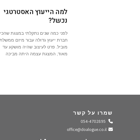
למה הייעוץ האסטרטגי
נכשל?
לפני כמה שנים נתקלתי במצגת שהכי
חברת ייעוץ גדולה עבור מיזם ממשלתי
מוביל. פרט לעיצוב שהיה מושקע עד
מאוד, המצגת עצמה היתה מביכה
שמרו על קשר
התקשרו אלינו
054-4702895
שלחו מייל
office@doalogue.co.il