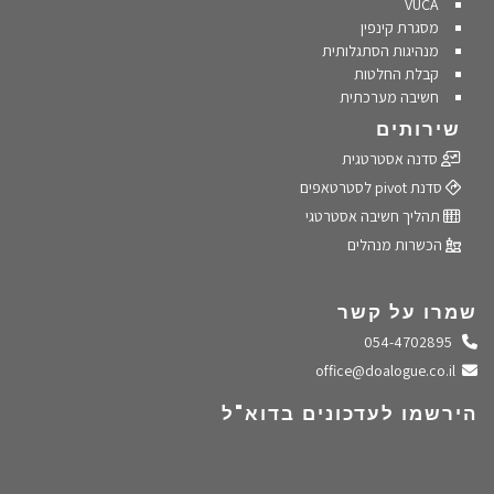
VUCA
מסגרת קינפין
מנהיגות הסתגלותית
קבלת החלטות
חשיבה מערכתית
שירותים
סדנה אסטרטגית
סדנת pivot לסטרטאפים
תהליך חשיבה אסטרטגי
הכשרות מנהלים
שמרו על קשר
התקשרו אלינו
054-4702895
שלחו מייל
office@doalogue.co.il
הירשמו לעדכונים בדוא"ל