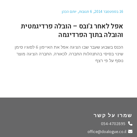
16 בספטמבר 2014
6 תגובות
יותם הכהן
אפל לאחר ג'ובס – הובלה פרדיגמטית
והובלה בתוך הפרדיגמה
הכנס בשבוע שעבר שבו הציגה אפל את האייפון 6 לסוגיו סימן
שינוי בסיסי בהתנהלות החברה. לכאורה, החברה הציגה מוצר
נוסף על פי רצף
שמרו על קשר
התקשרו אלינו
054-4702895
שלחו מייל
office@doalogue.co.il