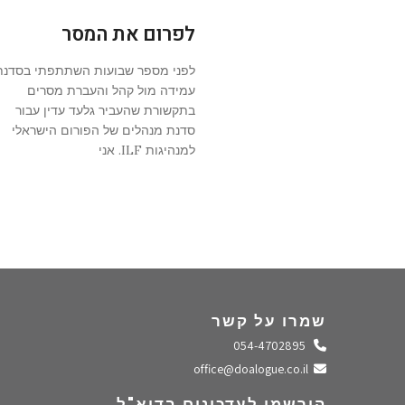
לפרום את המסר
לפני מספר שבועות השתתפתי בסדנת
עמידה מול קהל והעברת מסרים
בתקשורת שהעביר גלעד עדין עבור
סדנת מנהלים של הפורום הישראלי
למנהיגות ILF. אני
שמרו על קשר
התקשרו אלינו
054-4702895
שלחו מייל
office@doalogue.co.il
הירשמו לעדכונים בדוא"ל