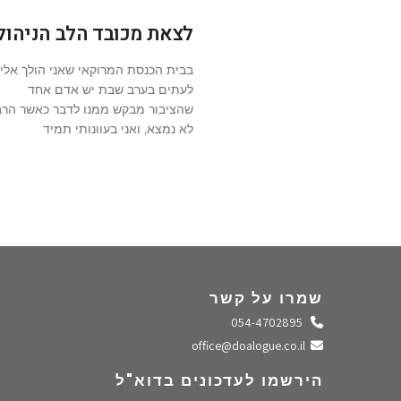
לצאת מכובד הלב הניהול
בבית הכנסת המרוקאי שאני הולך אליו
לעתים בערב שבת יש אדם אחד
שהציבור מבקש ממנו לדבר כאשר הרב
לא נמצא, ואני בעוונותי תמיד
שמרו על קשר
התקשרו אלינו
054-4702895
שלחו מייל
office@doalogue.co.il
הירשמו לעדכונים בדוא"ל