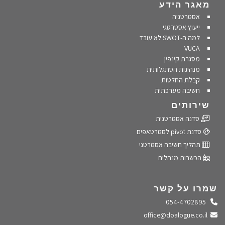
מאגר הידע
אסטרטגיה
ייעוץ אסטרטגי
למה ה-SWOT לא עובד
VUCA
מסגרת קינפין
מנהיגות הסתגלותית
קבלת החלטות
חשיבה מערכתית
שירותים
סדנה אסטרטגית
סדנת pivot לסטרטאפים
תהליך חשיבה אסטרטגי
הכשרות מנהלים
שמרו על קשר
התקשרו אלינו
054-4702895
שלחו מייל
office@doalogue.co.il