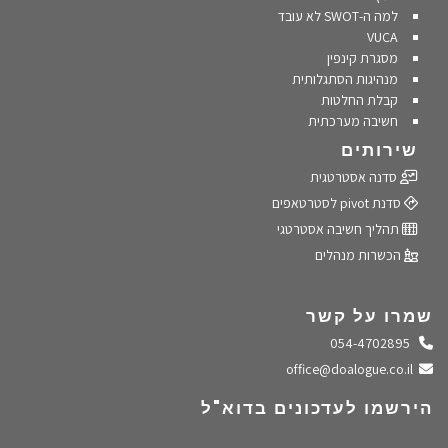
למה ה-SWOT לא עובד
VUCA
מסגרת קינפין
מנהיגות הסתגלותית
קבלת החלטות
חשיבה מערכתית
שירותים
סדנה אסטרטגית
סדנת pivot לסטרטאפים
תהליך חשיבה אסטרטגי
הכשרות מנהלים
שמרו על קשר
התקשרו אלינו
054-4702895
שלחו מייל
office@doalogue.co.il
הירשמו לעדכונים בדוא"ל