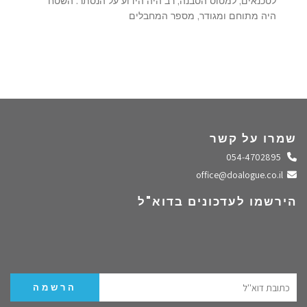
לטכנאים, למטוס הסבנה, רב היה הידוע על הנסתר. השטח
היה מתוחם ומגודר, מספר המחבלים
שמרו על קשר
התקשרו אלינו
054-4702895
שלחו מייל
office@doalogue.co.il
הירשמו לעדכונים בדוא"ל