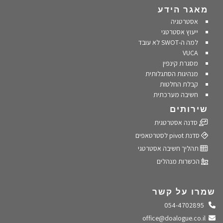
מאגר הידע
אסטרטגיה
ייעוץ אסטרטגי
למה ה-SWOT לא עובד
VUCA
מסגרת קינפין
מנהיגות הסתגלותית
קבלת החלטות
חשיבה מערכתית
שירותים
סדנה אסטרטגית
סדנת pivot לסטרטאפים
תהליך חשיבה אסטרטגי
הכשרות מנהלים
שמרו על קשר
התקשרו אלינו
054-4702895
שלחו מייל
office@doalogue.co.il