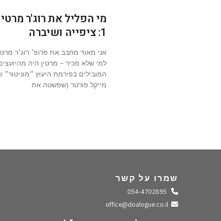
מי הפליל את רוג'ר מרטין
1: ציפייה ושיברה
אני מאוד מחבב את פרופ׳ רוג׳ר מרטין
למי שלא מכיר – מרטין היה מהיועצים
המובילים בפירמת היעוץ ״מוניטור״ ש
מייקל פורטר (שפשטה את
שמרו על קשר
התקשרו אלינו
054-4702895
שלחו מייל
office@doalogue.co.il