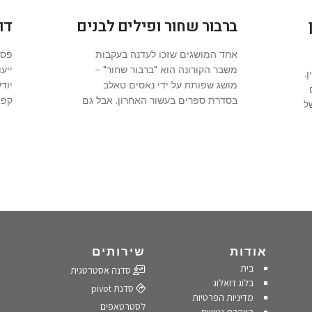
ברבור שחור ופילים לבנים
דואל
אחד המושגים שזכו לעדנה בעקבות
פסי
משבר הקורונה הוא "ברבור שחור" –
ייעו
.
מושג שפותח על ידי נאסים טאלב
יוד
בסדרת ספרים בעשור האחרון. אבל גם
קפה
ל
אודות
שירותים
בית
סדנה אסטרטגית
בלוג דואלוג
סדנת pivot
מדיניות הפרטיות
לסטרטאפים