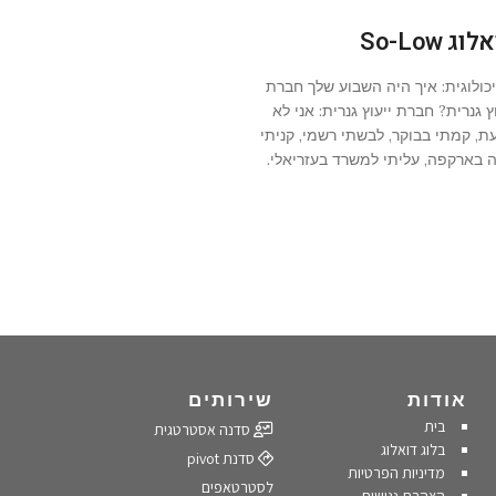
וג So-Low
כולוגית: איך היה השבוע שלך חברת
ץ גנרית? חברת ייעוץ גנרית: אני לא
עת, קמתי בבוקר, לבשתי רשמי, קניתי
 בארקפה, עליתי למשרד בעזריאלי.
אודות
שירותים
בית
סדנה אסטרטגית
בלוג דואלוג
סדנת pivot
מדיניות הפרטיות
לסטרטאפים