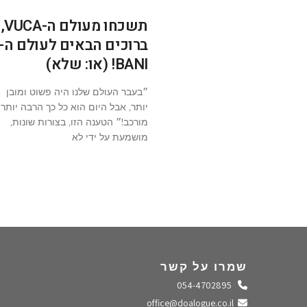
תשכחו מעולם ה-VUCA,
ברוכים הבאים לעולם ה-
BANI! (או: שלא)
״בעבר העולם שלנו היה פשוט ומובן
יותר, אבל היום הוא כל כך הרבה יותר
מורכב!״ הטענה הזו, בצורות שונות,
מושמעת על ידי לא
שמרו על קשר
התקשרו אלינו
054-4702895
שלחו מייל
office@doalogue.co.il