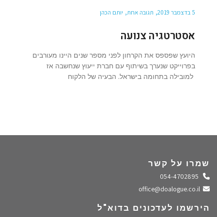
5 בדצמבר 2019
תגובה אחת
יותם הכהן
אסטרטגיה צנועה
היועץ שפספס את הקרחון לפני מספר שנים היינו מעורבים
בפרוייקט שנערך בשיתוף עם חברת ייעוץ שנחשבה אז
למובילה בתחומה בישראל. הבעיה של הלקוח
שמרו על קשר
התקשרו אלינו
054-4702895
שלחו מייל
office@doalogue.co.il
הירשמו לעדכונים בדוא"ל