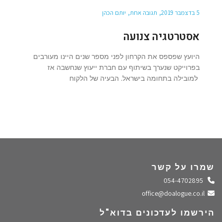
5 בדצמבר 2019
תגובה אחת
יותם הכהן
אסטרטגיה צנועה
היועץ שפספס את הקרחון לפני מספר שנים היינו מעורבים
בפרוייקט שנערך בשיתוף עם חברת ייעוץ שנחשבה אז
למובילה בתחומה בישראל. הבעיה של הלקוח
שמרו על קשר
התקשרו אלינו
054-4702895
שלחו מייל
office@doalogue.co.il
הירשמו לעדכונים בדוא"ל