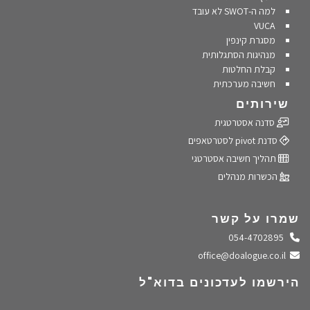
למה ה-SWOT לא עובד
VUCA
מסגרת קינפין
מנהיגות הסתגלותית
קבלת החלטות
חשיבה מערכתית
שירותים
סדנה אסטרטגית
סדנת pivot לסטרטאפים
תהליך חשיבה אסטרטגי
הכשרות מנהלים
שמרו על קשר
התקשרו אלינו
054-4702895
שלחו מייל
office@doalogue.co.il
הירשמו לעדכונים בדוא"ל