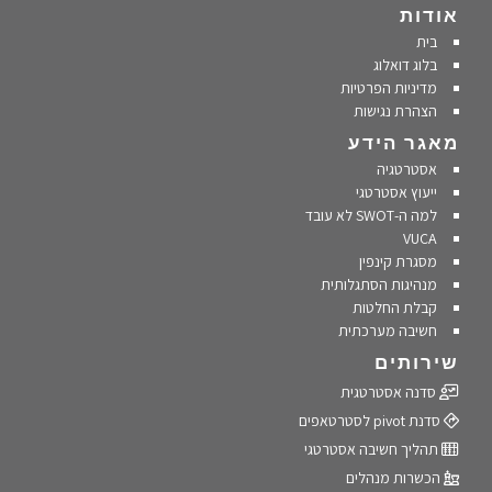
אודות
בית
בלוג דואלוג
מדיניות הפרטיות
הצהרת נגישות
מאגר הידע
אסטרטגיה
ייעוץ אסטרטגי
למה ה-SWOT לא עובד
VUCA
מסגרת קינפין
מנהיגות הסתגלותית
קבלת החלטות
חשיבה מערכתית
שירותים
סדנה אסטרטגית
סדנת pivot לסטרטאפים
תהליך חשיבה אסטרטגי
הכשרות מנהלים