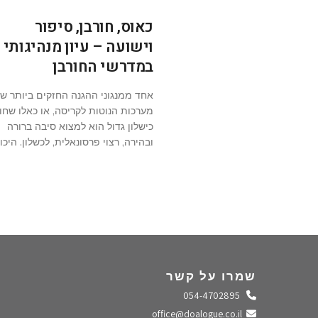
כאוס, חורבן, סיפור
וישועה – עיון מנהיגותי
במדרשי החורבן
אחד ממנגוני ההגנה החזקים ביותר ש
מערכות הנוטות לקריסה, או כאלו שחוו
כישלון גדול הוא למצוא סיבה ברורה
ובהירה, רצוי פרסונאלית, לכשלון. היכו
שמרו על קשר
התקשרו אלינו
054-4702895
שלחו מייל
office@doalogue.co.il