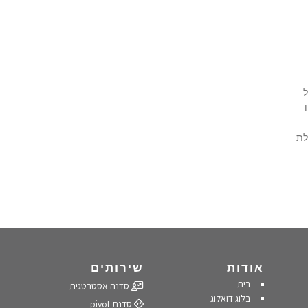
ל
לת
אודות
שירותים
בית
סדנה אסטרטגית
בלוג דואלוג
סדנת pivot