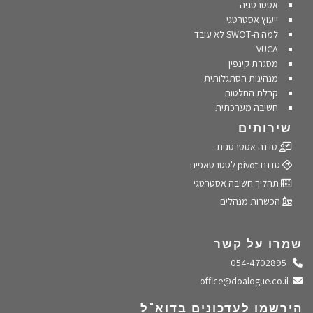
אסטרטגיה
ייעוץ אסטרטגי
למה ה-SWOT לא עובד
VUCA
מסגרת קינפין
מנהיגות הסתגלותית
קבלת החלטות
חשיבה מערכתית
שירותים
סדנה אסטרטגית
סדנת pivot לסטרטאפים
תהליך חשיבה אסטרטגי
הכשרות מנהלים
שמרו על קשר
התקשרו אלינו
054-4702895
שלחו מייל
office@doalogue.co.il
הירשמו לעדכונים בדוא"ל