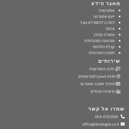
מאגר הידע
אסטרטגיה
ייעוץ אסטרטגי
למה ה-SWOT לא עובד
VUCA
מסגרת קינפין
מנהיגות הסתגלותית
קבלת החלטות
חשיבה מערכתית
שירותים
סדנה אסטרטגית
סדנת pivot לסטרטאפים
תהליך חשיבה אסטרטגי
הכשרות מנהלים
שמרו על קשר
התקשרו אלינו
054-4702895
שלחו מייל
office@doalogue.co.il