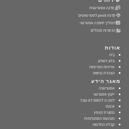
שירותים
סדנה אסטרטגית
סדנת pivot לסטרטאפים
תהליך חשיבה אסטרטגי
הכשרות מנהלים
אודות
בית
בלוג דואלוג
מדיניות הפרטיות
הצהרת נגישות
מאגר הידע
אסטרטגיה
ייעוץ אסטרטגי
למה ה-SWOT לא עובד
VUCA
מסגרת קינפין
מנהיגות הסתגלותית
קבלת החלטות