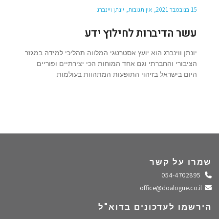
15 בנובמבר 2021
אין תגובות
יונתן ויינברג
עשר הדיברות לחילוץ ידע
יונתן ווינברג הוא יועץ אסטרטגי המלווה תהליכי למידה במגזר
הציבורי והחברתי וגם אחד המוחות הכי יצירתיים ופוריים
היום בישראל בזיהוי התופעות המתהוות בעולמות
שמרו על קשר
התקשרו אלינו
054-4702895
שלחו מייל
office@doalogue.co.il
הירשמו לעדכונים בדוא"ל