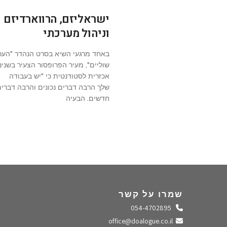
ישראליזם, הרווארדיזם
וניהול מערכתי
באחד מרגעי השיא בסרט הנהדר "הער
שוליים", מעיר הפרופסור הצעיר בשנינ
אכזרית לסטודנטית כי "יש בעבודה
שלך הרבה דברים נכונים והרבה דברי
חדשים. הבעיה
שמרו על קשר
התקשרו אלינו
054-4702895
שלחו מייל
office@doalogue.co.il