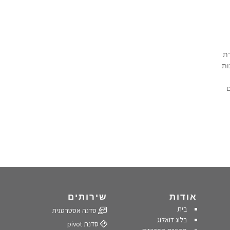
ת
ות
ם
אודות
שירותים
בית
סדנה אסטרטגית
בלוג דואלוג
סדנת pivot