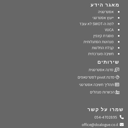
מאגר הידע
אסטרטגיה
ייעוץ אסטרטגי
למה ה-SWOT לא עובד
VUCA
מסגרת קינפין
מנהיגות הסתגלותית
קבלת החלטות
חשיבה מערכתית
שירותים
סדנה אסטרטגית
סדנת pivot לסטרטאפים
תהליך חשיבה אסטרטגי
הכשרות מנהלים
שמרו על קשר
התקשרו אלינו
054-4702895
שלחו מייל
office@doalogue.co.il