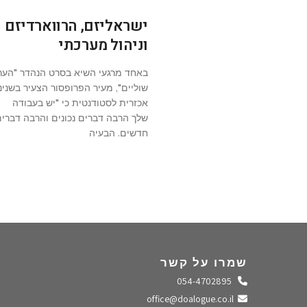
ישראליזם, הרווארדיזם
וניהול מערכתי
באחד מרגעי השיא בסרט הנהדר "הער
שוליים", מעיר הפרופסור הצעיר בשנינ
אכזרית לסטודנטית כי "יש בעבודה
שלך הרבה דברים נכונים והרבה דברי
חדשים. הבעיה
שמרו על קשר
התקשרו אלינו
054-4702895
שלחו מייל
office@doalogue.co.il