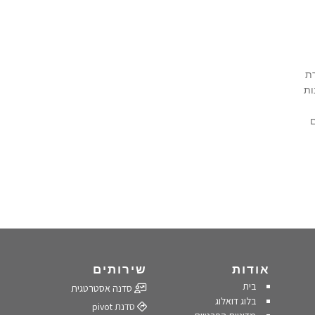
ת
ות
ם
אודות
שירותים
בית
סדנה אסטרטגית
בלוג דואלוג
סדנת pivot